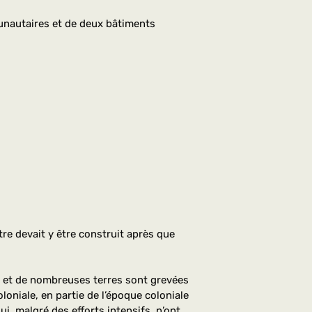
munautaires et de deux bâtiments
tre devait y être construit après que
re, et de nombreuses terres sont grevées
oniale, en partie de l’époque coloniale
ui, malgré des efforts intensifs, n’ont