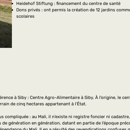
Heidehof Stiftung : financement du centre de santé
Dons privés : ont permis la création de 12 jardins com
scolaires
ence à Siby : Centre Agro-Alimentaire à Siby. À l’origine, le cen
rain de cinq hectares appartenant à l’État.
us compliquée : au Mali, il n’existe ni registre foncier ni cadast
 de génération en génération, datant en partie de l’époque précol
dépendance du Mali. Il en a résulté des revendications confuses q