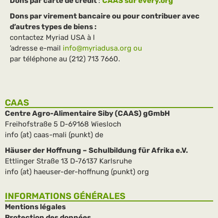
Dons par carte de crédit
:
CAAS sur every.org
Dons par virement bancaire ou pour contribuer avec
d’autres types de biens :
contactez Myriad USA à l
’adresse e-mail
info@myriadusa.org ou
par téléphone au (212) 713 7660.
CAAS
Centre Agro-Alimentaire Siby (CAAS) gGmbH
Freihofstraße 5 D-69168 Wiesloch
info (at) caas-mali (punkt) de
Häuser der Hoffnung – Schulbildung für Afrika e.V.
Ettlinger Straße 13 D-76137 Karlsruhe
info (at) haeuser-der-hoffnung (punkt) org
INFORMATIONS GÉNÉRALES
Mentions légales
Protection des données