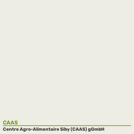
Délégation du SIE en visite au
CAAS
Le 18 novembre 2025, une importante délégation du Salon
International de l’Entrepreneuriat – AES 2025 a visité le
campus du CAAS. La mission venue de …
weiterlesen
→
CAAS
Centre Agro-Alimentaire Siby (CAAS) gGmbH