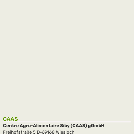
Die Sparkasse in Kalassa
Im Jahr 2024 griff der Malische Sparkassenverband CAECE
die Anregung des CAAS zur Einrichtung einer lokalen
Sparkasse auf und eröffnete mit unserer Unterstützung eine
Filiale …
weiterlesen
CAAS
Centre Agro-Alimentaire Siby (CAAS) gGmbH
Freihofstraße 5 D-69168 Wiesloch