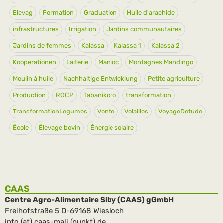
Elevag
Formation
Graduation
Huile d'arachide
infrastructures
Irrigation
Jardins communautaires
Jardins de femmes
Kalassa
Kalassa 1
Kalassa 2
Kooperationen
Laiterie
Manioc
Montagnes Mandingo
Moulin à huile
Nachhaltige Entwicklung
Petite agriculture
Production
ROCP
Tabanikoro
transformation
TransformationLegumes
Vente
Volailles
VoyageDetude
École
Élevage bovin
Énergie solaire
CAAS
Centre Agro-Alimentaire Siby (CAAS) gGmbH
Freihofstraße 5 D-69168 Wiesloch
info (at) caas-mali (punkt) de