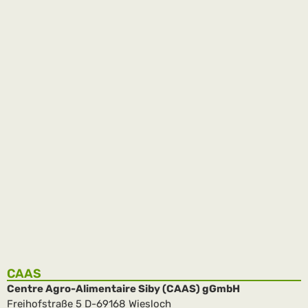
ISAP Praktikanten
Das CAAS betreut gegenwärtig mehrere Praktikanten, die eine
vierjährige Ausbildung im Institut Sylvo Agro-Pastoral (ISAP)
in Siby absolvieren. Das ISAP ist eine staatliche Schule mit …
weiterlesen
CAAS
Centre Agro-Alimentaire Siby (CAAS) gGmbH
Freihofstraße 5 D-69168 Wiesloch