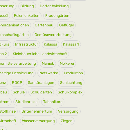
sserung
Bildung
Dorfentwicklung
ussöl
Feierlichkeiten
Frauengärten
enorganisationen
Gartenbau
Geflügel
inschaftsgärten
Gemüseverarbeitung
dkurs
Infrastruktur
Kalassa
Kalassa 1
sa 2
Kleinbäuerliche Landwirtschaft
smittelverarbeitung
Maniok
Molkerei
altige Entwicklung
Netzwerke
Produktion
ienz
ROCP
Sanitäranlagen
Schlachtung
lbau
Schule
Schulgarten
Schulkomplex
strom
Studienreise
Tabanikoro
stoffkrise
Unternehmertum
Versorgung
irtschaft
Wasserversorgung
Ziegen