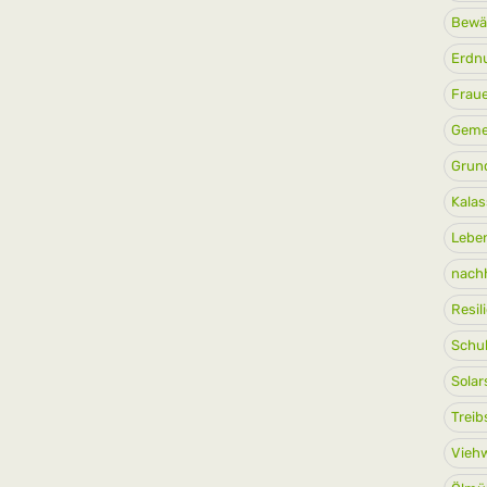
Bewä
Erdn
Frau
Geme
Grun
Kalas
Leben
nachh
Resil
Schu
Solar
Treib
Viehw