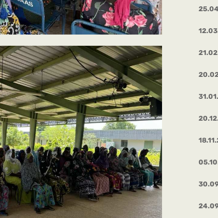
25.0
12.03
21.02
20.0
31.01
20.12
18.11
05.1
30.0
24.0