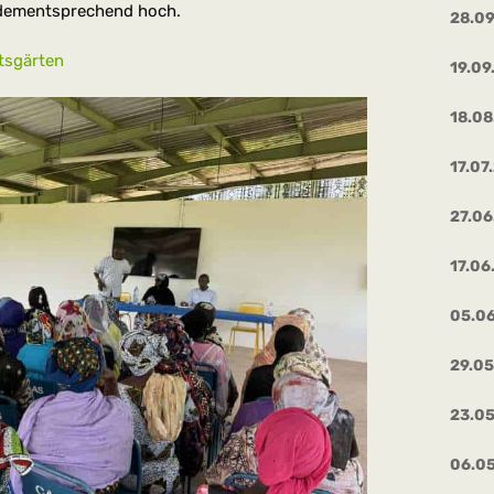
t dementsprechend hoch.
28.0
tsgärten
19.09
18.08
17.07
27.06
17.06
05.0
29.0
23.0
06.0