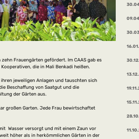
30.0
09.0
30.0
16.01
 zehn Frauengärten gefördert. Im CAAS gab es
30.12
 Kooperativen, die in Mali Benkadi heißen.
13.12
 ihren jeweiligen Anlagen und tauschten sich
die Beschaffung von Saatgut und die
19.11
ltung der Gärten aus.
15.11
tar großen Garten. Jede Frau bewirtschaftet
28.10
mit
Wasser versorgt und mit einem Zaun vor
11.10
 weit höher als in herkömmlichen Gärten in der