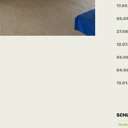
17.09
05.0
27.0
12.07
06.0
04.0
13.01
SCH
Ausb