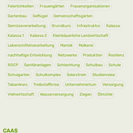
Feierlichkeiten
Frauengärten
Frauenorganisationen
Gartenbau
Geflügel
Gemeinschaftsgärten
Gemüseverarbeitung
Grundkurs
Infrastruktur
Kalassa
Kalassa 1
Kalassa 2
Kleinbäuerliche Landwirtschaft
Lebensmittelverarbeitung
Maniok
Molkerei
nachhaltige Entwicklung
Netzwerke
Produktion
Resilienz
ROCP
Sanitäranlagen
Schlachtung
Schulbau
Schule
Schulgarten
Schulkomplex
Solarstrom
Studienreise
Tabanikoro
Treibstoffkrise
Unternehmertum
Versorgung
Viehwirtschaft
Wasserversorgung
Ziegen
Ölmühle
CAAS