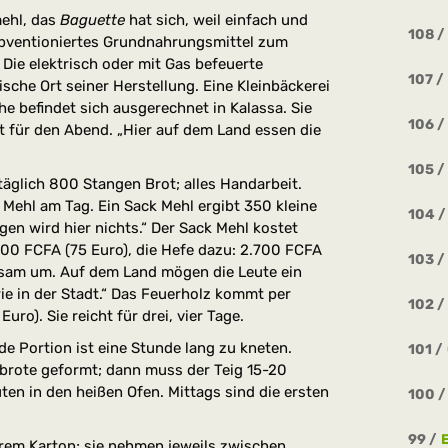
ehl, das
Baguette
hat sich, weil einfach und
108
ubventioniertes Grundnahrungsmittel zum
 Die elektrisch oder mit Gas befeuerte
107
ische Ort seiner Herstellung. Eine Kleinbäckerei
he befindet sich ausgerechnet in Kalassa. Sie
106
ot für den Abend. „Hier auf dem Land essen die
105
äglich 800 Stangen Brot; alles Handarbeit.
 Mehl am Tag. Ein Sack Mehl ergibt 350 kleine
104
en wird hier nichts.“ Der Sack Mehl kostet
00 FCFA (75 Euro), die Hefe dazu: 2.700 FCFA
103
arsam um. Auf dem Land mögen die Leute ein
ie in der Stadt.“ Das Feuerholz kommt per
102
ro). Sie reicht für drei, vier Tage.
de Portion ist eine Stunde lang zu kneten.
101
brote geformt; dann muss der Teig 15-20
en in den heißen Ofen. Mittags sind die ersten
100
99
hrem Karton; sie nehmen jeweils zwischen