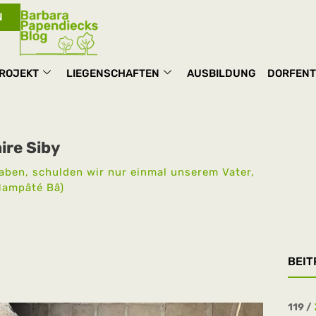
N
ROJEKT
LIEGENSCHAFTEN
AUSBILDUNG
DORFENT
ire Siby
 haben, schulden wir nur einmal unserem Vater,
Hampâté Bâ)
BEIT
___
119