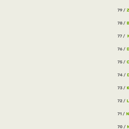
79
Z
78
77
M
76
75
C
74
73
72
L
71
N
70