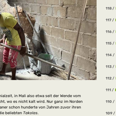
118
117
116
115
114
113
112
111
nialzeit, in Mali also etwa seit der Wende vom
ht, wo es nicht kalt wird. Nur ganz im Norden
110
kaner schon hunderte von Jahren zuvor ihren
die beliebten
Takolas
.
109