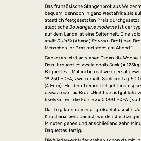
Das französische Stangenbrot aus Weizenm
bequem, dennoch in ganz Westafrika als s
staatlich festgesetzten Preis durchgesetzt.
städtische
Boulangerie moderne
ist der typ
auf dem Lande ist eine Seltenheit. Eine solc
stellt
Oulafè
(Abend)
Bourou
(Brot) her, Br
Menschen ihr Brot meistens am Abend.“
Gebacken wird an sieben Tagen die Woche, t
Dazu braucht es zweieinhalb Sack (= 125kg)
Baguettes. „Mal mehr, mal weniger; abgewog
19.250 FCFA, zweieinhalb Sack am Tag 50.0
(4 Euro). Mit dem Treibmittel geht man sp
etwas festeres Brot. „Nicht so aufgebläht w
Eselskarren, die Fuhre zu 5.000 FCFA (7,50 Eu
Der Teig kommt in vier große Schüsseln. Je
Knochenarbeit. Danach werden die Stangen
Minuten gehen und anschließend zehn Minut
Baguettes fertig.
Die Wiederverkäufer stehen schon da mit i