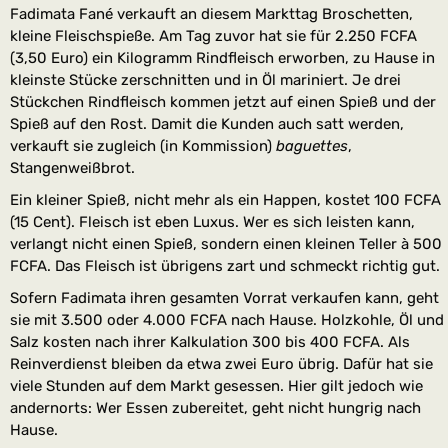
Fadimata Fané verkauft an diesem Markttag Broschetten,
kleine Fleischspieße. Am Tag zuvor hat sie für 2.250 FCFA
(3,50 Euro) ein Kilogramm Rindfleisch erworben, zu Hause in
kleinste Stücke zerschnitten und in Öl mariniert. Je drei
Stückchen Rindfleisch kommen jetzt auf einen Spieß und der
Spieß auf den Rost. Damit die Kunden auch satt werden,
verkauft sie zugleich (in Kommission)
baguettes
,
Stangenweißbrot.
Ein kleiner Spieß, nicht mehr als ein Happen, kostet 100 FCFA
(15 Cent). Fleisch ist eben Luxus. Wer es sich leisten kann,
verlangt nicht einen Spieß, sondern einen kleinen Teller à 500
FCFA. Das Fleisch ist übrigens zart und schmeckt richtig gut.
Sofern Fadimata ihren gesamten Vorrat verkaufen kann, geht
sie mit 3.500 oder 4.000 FCFA nach Hause. Holzkohle, Öl und
Salz kosten nach ihrer Kalkulation 300 bis 400 FCFA. Als
Reinverdienst bleiben da etwa zwei Euro übrig. Dafür hat sie
viele Stunden auf dem Markt gesessen. Hier gilt jedoch wie
andernorts: Wer Essen zubereitet, geht nicht hungrig nach
Hause.